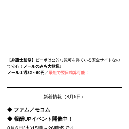
【
弁護士監修
】ビーボは公的な認可を得ている安全サイトなの
で安心！
メールのみも大歓迎
♪
メール１通32～60円
／
最短で翌日精算可能！
新着情報（8月6日）
◆
ファム／モコム
◆ 報酬UPイベント開催中！
8月6日(火)15時～26時迄です。