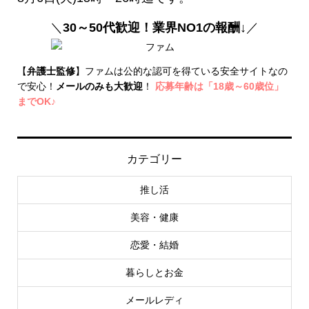
＼
30～50代歓迎！業界NO1の報酬↓
／
【
弁護士監修
】ファムは公的な認可を得ている安全サイトなの
で安心！
メールのみも大歓迎
！
応募年齢は「18歳～60歳位」
までOK♪
カテゴリー
推し活
美容・健康
恋愛・結婚
暮らしとお金
メールレディ