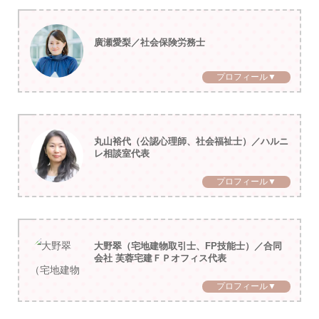
廣瀬愛梨／社会保険労務士
プロフィール▼
丸山裕代（公認心理師、社会福祉士）／ハルニ
レ相談室代表
プロフィール▼
大野翠（宅地建物取引士、FP技能士）／合同
会社 芙蓉宅建ＦＰオフィス代表
プロフィール▼