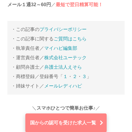
メール１通32～60円
／
最短で翌日精算可能！
・この記事の
プライバシーポリシー
・この記事に関する
ご質問はこちら
・執筆責任者／
マイハピ編集部
・運営責任者／
株式会社ユーテック
・顧問弁護士／
弁護士法人えそら
・商標登録／登録番号「
１
・
２
・
３
」
・姉妹サイト／
メールレディハピ
＼
スマホひとつで簡単お仕事♪
／
国からの認可を受けた求人一覧