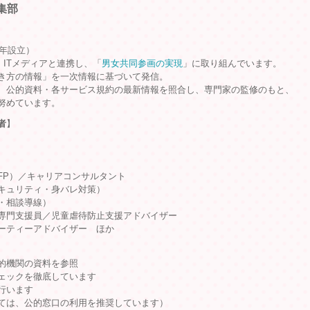
集部
9年設立）
、ITメディアと連携し、「
男女共同参画の実現
」に取り組んでいます。
き方の情報」を一次情報に基づいて発信。
、公的資料・各サービス規約の最新情報を照合し、専門家の監修のもと、
努めています。
者
】
FP）／キャリアコンサルタント
キュリティ・身バレ対策）
・相談導線）
専門支援員／児童虐待防止支援アドバイザー
ーティーアドバイザー ほか
的機関の資料を参照
ェックを徹底しています
行います
ては、公的窓口の利用を推奨しています）