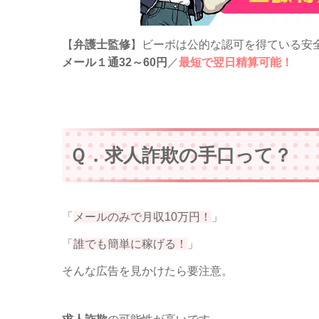
【
弁護士監修
】ビーボは公的な認可を得ている安
メール１通32～60円
／
最短で翌日精算可能！
Ｑ．求人詐欺の手口って？
「
メールのみで月収10万円！
」
「
誰でも簡単に稼げる！
」
そんな広告を見かけたら要注意。