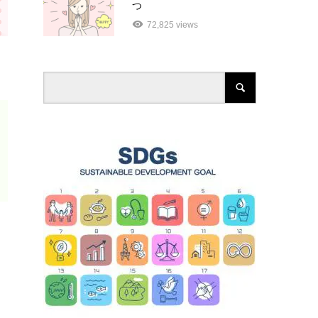
つ
72,825 views