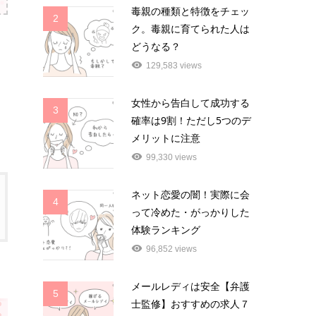
毒親の種類と特徴をチェッ
2
ク。毒親に育てられた人は
どうなる？
129,583 views
女性から告白して成功する
3
確率は9割！ただし5つのデ
メリットに注意
99,330 views
ネット恋愛の闇！実際に会
4
って冷めた・がっかりした
体験ランキング
96,852 views
メールレディは安全【弁護
5
士監修】おすすめの求人７