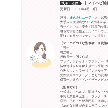
｜マイハピ編
執筆・監修
更新日：2026年4月10日
運営：
株式会社ユーテック
（200
大手広告代理店やSDGs関連企業
当サイトでは「安全で現実的な働
現場で実際に検証したノウハウと
正確で有益なコンテンツの提供に
【
マイハピの主な監修者・有資格
弁護士
司法書士
行政書士（例文作成）
ファイナンシャル・プランナー（
情報処理安全確保支援士（情報セ
心理カウンセラー（メンタルケア
女性活躍マスター／子どもの貧困
保育士／終活アドバイザー／ビュ
【
監修方針
】
公式規約・ヘルプ、関連法令・公
事実と意見を区別し、ファクトチ
必要に応じて外部専門家に確認を
（法的な判断が必要な事項につい