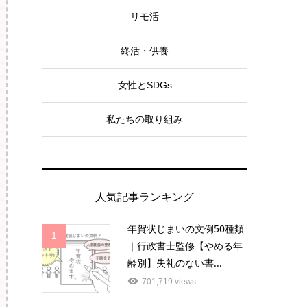
リモ活
終活・供養
女性とSDGs
私たちの取り組み
人気記事ランキング
年賀状じまいの文例50種類
1
｜行政書士監修【やめる年
齢別】失礼のない書...
701,719 views