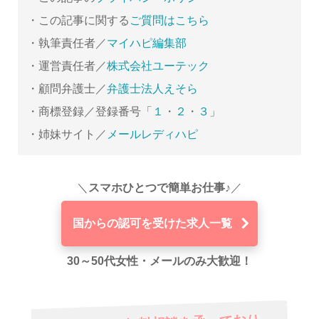
・この記事に関する
ご質問はこちら
・執筆責任者／
マイハピ編集部
・運営責任者／
株式会社ユーテック
・顧問弁護士／
弁護士法人えそら
・商標登録／登録番号「
１
・
２
・
３
」
・姉妹サイト／
メールレディハピ
＼
スマホひとつで簡単お仕事♪
／
国からの認可を受けた求人一覧
30～50代女性・メールのみ大歓迎！