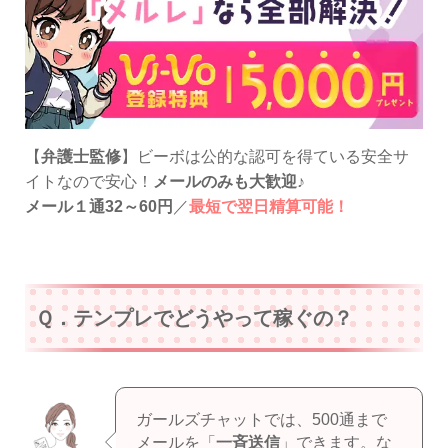
【
弁護士監修
】ビーボは公的な認可を得ている安全サ
イトなので安心！
メールのみも大歓迎
♪
メール１通32～60円
／
最短で翌日精算可能！
Ｑ．テンプレでどうやって稼ぐの？
ガールズチャットでは、500通まで
メールを「
一斉送信
」できます。な