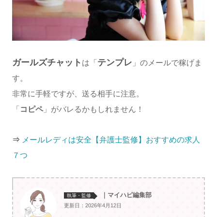
ガールズチャット
テンプレ
は「
」のメールで稼げま
す。
非常に手軽ですが、送る相手に注意。
「
コピペ
」がバレるかもしれません！
⇒
メールレディは安全【弁護士監修】おすすめの求人
７つ
｜マイハピ編集部
執筆・監修
更新日：2026年4月12日