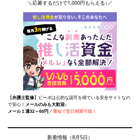
＼応募するだけで1,000円もらえる↓／
【
弁護士監修
】ビーボは公的な認可を得ている安全サイトなの
で安心！
メールのみも大歓迎
♪
メール１通32～60円
／
最短で翌日精算可能！
新着情報（8月5日）