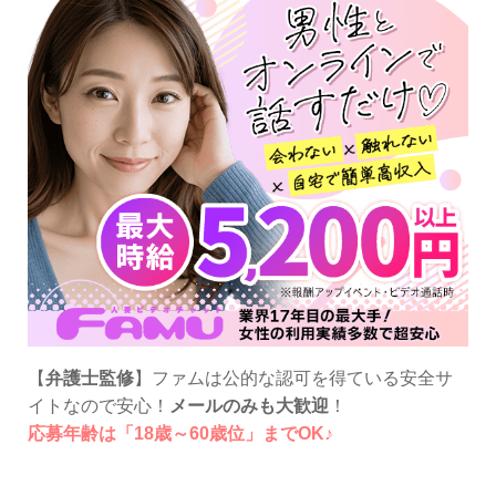
【
弁護士監修
】ファムは公的な認可を得ている安全サ
イトなので安心！
メールのみも大歓迎
！
応募年齢は「18歳～60歳位」までOK♪