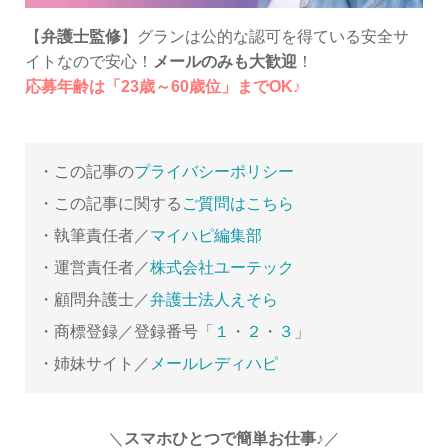
【
弁護士監修
】グランは公的な認可を得ている安全サ
イトなので安心！
メールのみも大歓迎
！
応募年齢は「23歳～60歳位」までOK♪
・この記事の
プライバシーポリシー
・この記事に関する
ご質問はこちら
・執筆責任者／
マイハピ編集部
・運営責任者／
株式会社ユーテック
・顧問弁護士／
弁護士法人えそら
・商標登録／登録番号「
１
・
２
・
３
」
・姉妹サイト／
メールレディハピ
＼
スマホひとつで簡単お仕事♪
／