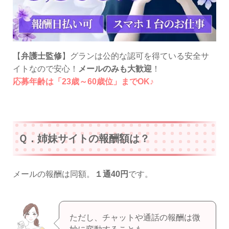
【
弁護士監修
】グランは公的な認可を得ている安全サ
イトなので安心！
メールのみも大歓迎
！
応募年齢は「23歳～60歳位」までOK♪
Ｑ．姉妹サイトの報酬額は？
メールの報酬は同額。
１通40円
です。
ただし、チャットや通話の報酬は微