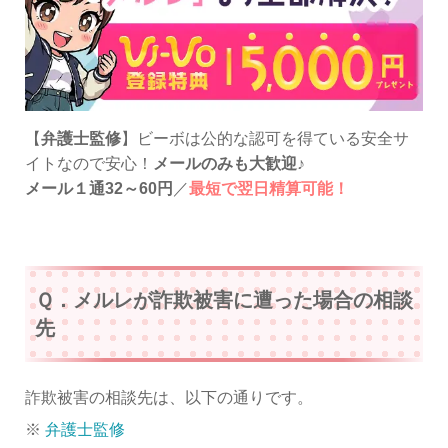
【
弁護士監修
】ビーボは公的な認可を得ている安全サ
イトなので安心！
メールのみも大歓迎
♪
メール１通32～60円
／
最短で翌日精算可能！
Ｑ．メルレが詐欺被害に遭った場合の相談
先
詐欺被害の相談先は、以下の通りです。
※
弁護士監修