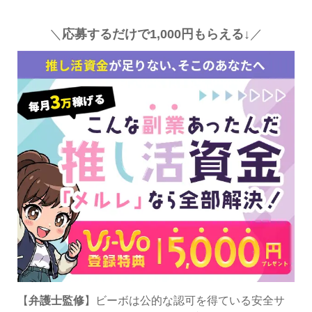
＼
応募するだけで1,000円もらえる↓
／
【
弁護士監修
】ビーボは公的な認可を得ている安全サ