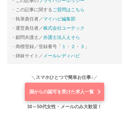
・この記事の
プライバシーポリシー
・この記事に関する
ご質問はこちら
・執筆責任者／
マイハピ編集部
・運営責任者／
株式会社ユーテック
・顧問弁護士／
弁護士法人えそら
・商標登録／登録番号「
１
・
２
・
３
」
・姉妹サイト／
メールレディハピ
＼
スマホひとつで簡単お仕事♪
／
国からの認可を受けた求人一覧
30～50代女性・メールのみ大歓迎！