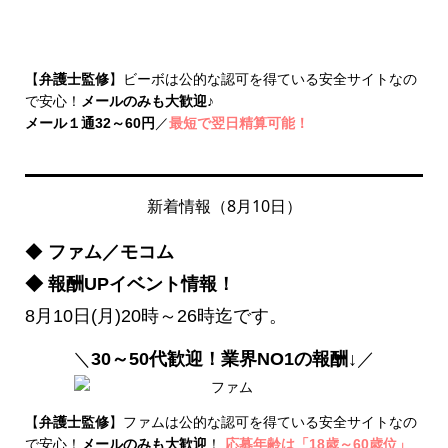
【
弁護士監修
】ビーボは公的な認可を得ている安全サイトなの
で安心！
メールのみも大歓迎
♪
メール１通32～60円
／
最短で翌日精算可能！
新着情報（8月10日）
◆
ファム／モコム
◆ 報酬UPイベント情報！
8月10日(月)20時～26時迄です。
＼
30～50代歓迎！業界NO1の報酬↓
／
【
弁護士監修
】ファムは公的な認可を得ている安全サイトなの
で安心！
メールのみも大歓迎
！
応募年齢は「18歳～60歳位」