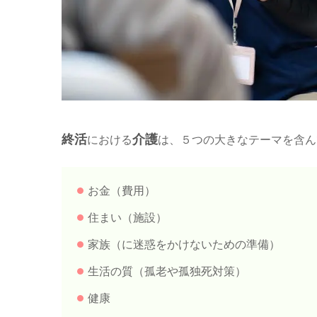
終活
介護
における
は、５つの大きなテーマを含ん
お金（費用）
住まい（施設）
家族（に迷惑をかけないための準備）
生活の質（孤老や孤独死対策）
健康