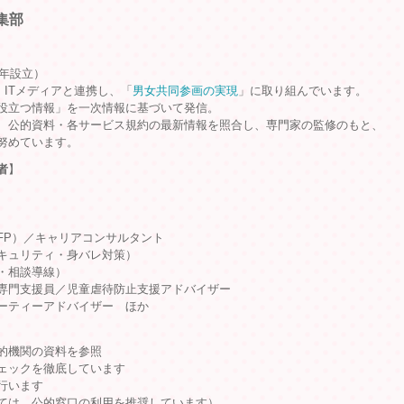
集部
9年設立）
、ITメディアと連携し、「
男女共同参画の実現
」に取り組んでいます。
役立つ情報」を一次情報に基づいて発信。
、公的資料・各サービス規約の最新情報を照合し、専門家の監修のもと、
努めています。
者
】
FP）／キャリアコンサルタント
キュリティ・身バレ対策）
・相談導線）
専門支援員／児童虐待防止支援アドバイザー
ーティーアドバイザー ほか
的機関の資料を参照
ェックを徹底しています
行います
ては、公的窓口の利用を推奨しています）