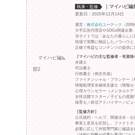
｜マイハピ編
執筆・監修
更新日：2025年12月14日
運営：
株式会社ユーテック
（200
大手広告代理店やSDGs関連企業
当サイトでは「あなたの暮らしに
現場で実際に検証したノウハウと
正確で有益なコンテンツの提供に
【
マイハピの主な監修者・有資格
弁護士
司法書士
行政書士（例文作成）
ファイナンシャル・プランナー（
情報処理安全確保支援士（情報セ
心理カウンセラー（メンタルケア
女性活躍マスター／子どもの貧困
保育士／終活アドバイザー／ビュ
【
監修方針
】
公式規約・ヘルプ、関連法令・公
事実と意見を区別し、ファクトチ
必要に応じて外部専門家に確認を
（法的な判断が必要な事項につい