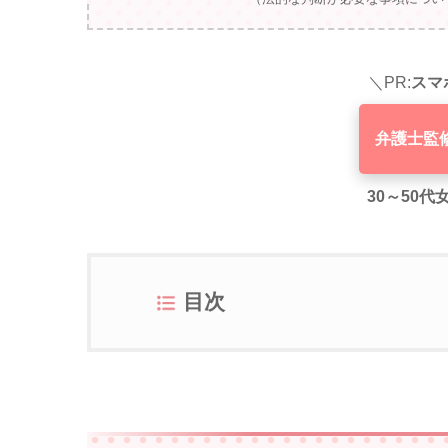
＼PR:
スマ
弁護士監
30～50
目次