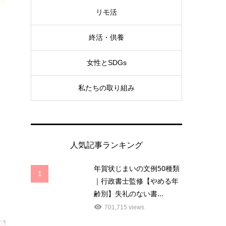
リモ活
終活・供養
女性とSDGs
私たちの取り組み
人気記事ランキング
年賀状じまいの文例50種類
1
｜行政書士監修【やめる年
齢別】失礼のない書...
701,715 views