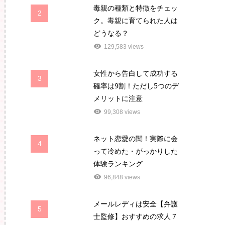
毒親の種類と特徴をチェッ
2
ク。毒親に育てられた人は
どうなる？
129,583 views
女性から告白して成功する
3
確率は9割！ただし5つのデ
メリットに注意
99,308 views
ネット恋愛の闇！実際に会
4
って冷めた・がっかりした
体験ランキング
96,848 views
メールレディは安全【弁護
5
士監修】おすすめの求人７