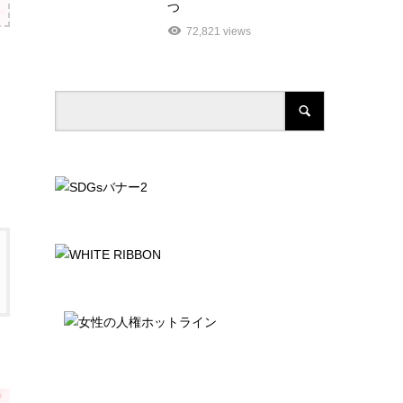
つ
72,821 views