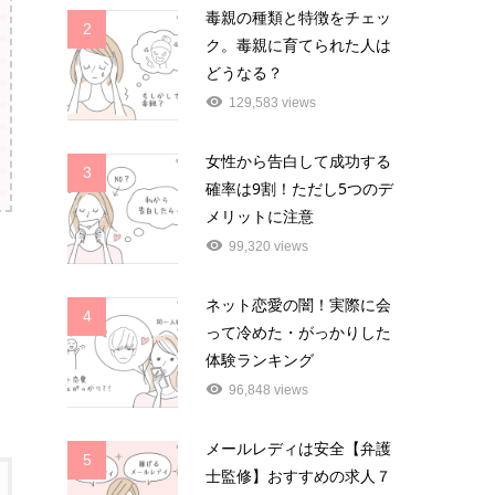
毒親の種類と特徴をチェッ
2
ク。毒親に育てられた人は
どうなる？
129,583 views
女性から告白して成功する
3
確率は9割！ただし5つのデ
メリットに注意
99,320 views
ネット恋愛の闇！実際に会
4
って冷めた・がっかりした
体験ランキング
96,848 views
メールレディは安全【弁護
5
士監修】おすすめの求人７