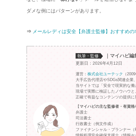
ダメな例にはパターンがあります。
⇒
メールレディは安全【弁護士監修】おすすめの
｜マイハピ編
執筆・監修
更新日：2026年4月12日
運営：
株式会社ユーテック
（200
大手広告代理店やSDGs関連企業
当サイトでは「安全で現実的な働
現場で実際に検証したノウハウと
正確で有益なコンテンツの提供に
【
マイハピの主な監修者・有資格
弁護士
司法書士
行政書士（例文作成）
ファイナンシャル・プランナー（
情報処理安全確保支援士（情報セ