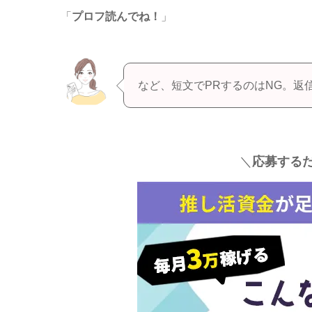
「
プロフ読んでね！
」
など、短文でPRするのはNG。返
＼
応募するだ