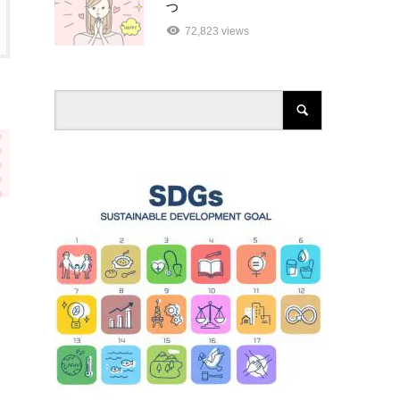
つ
72,823 views