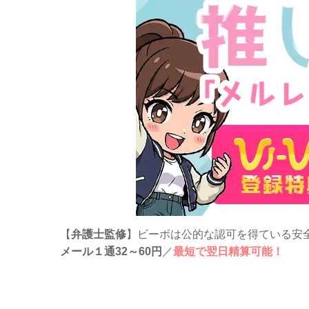
【
弁護士監修
】ビーボは公的な認可を得ている安
メール１通32～60円
／
最短で翌日精算可能！