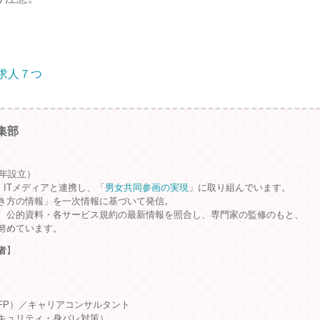
求人７つ
集部
9年設立）
、ITメディアと連携し、「
男女共同参画の実現
」に取り組んでいます。
き方の情報」を一次情報に基づいて発信。
、公的資料・各サービス規約の最新情報を照合し、専門家の監修のもと、
努めています。
者
】
FP）／キャリアコンサルタント
キュリティ・身バレ対策）