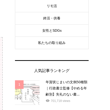
リモ活
終活・供養
女性とSDGs
私たちの取り組み
人気記事ランキング
年賀状じまいの文例50種類
1
｜行政書士監修【やめる年
齢別】失礼のない書...
701,718 views