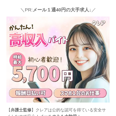
＼PR:
メール１通40円の大手求人↓
／
【
弁護士監修
】クレアは公的な認可を得ている安全サ