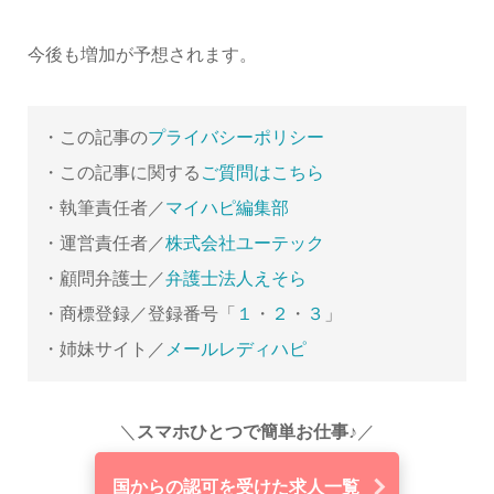
今後も増加が予想されます。
・この記事の
プライバシーポリシー
・この記事に関する
ご質問はこちら
・執筆責任者／
マイハピ編集部
・運営責任者／
株式会社ユーテック
・顧問弁護士／
弁護士法人えそら
・商標登録／登録番号「
１
・
２
・
３
」
・姉妹サイト／
メールレディハピ
＼
スマホひとつで簡単お仕事♪
／
国からの認可を受けた求人一覧