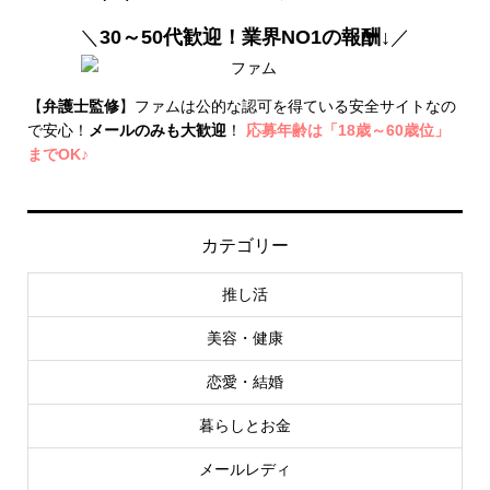
＼
30～50代歓迎！業界NO1の報酬↓
／
【
弁護士監修
】ファムは公的な認可を得ている安全サイトなの
で安心！
メールのみも大歓迎
！
応募年齢は「18歳～60歳位」
までOK♪
カテゴリー
推し活
美容・健康
恋愛・結婚
暮らしとお金
メールレディ