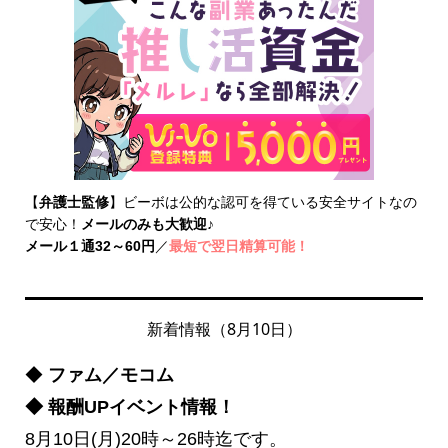
【
弁護士監修
】ビーボは公的な認可を得ている安全サイトなの
で安心！
メールのみも大歓迎
♪
メール１通32～60円
／
最短で翌日精算可能！
新着情報（8月10日）
◆
ファム／モコム
◆ 報酬UPイベント情報！
8月10日(月)20時～26時迄です。