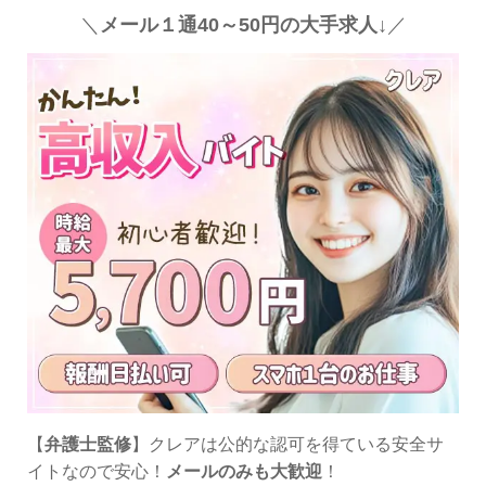
＼
メール１通40～50円の大手求人↓
／
【
弁護士監修
】クレアは公的な認可を得ている安全サ
イトなので安心！
メールのみも大歓迎
！