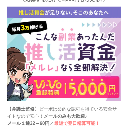
【
弁護士監修
】ビーボは公的な認可を得ている安全サ
イトなので安心！
メールのみも大歓迎
♪
メール１通32～60円
／
最短で翌日精算可能！