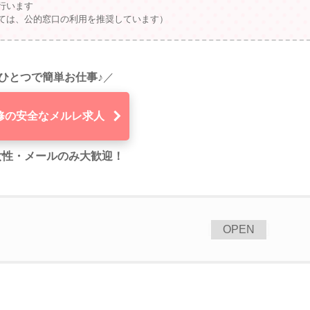
行います
ては、公的窓口の利用を推奨しています）
ひとつで簡単お仕事♪
／
修の安全なメルレ求人
代女性・メールのみ大歓迎！
[
]
OPEN