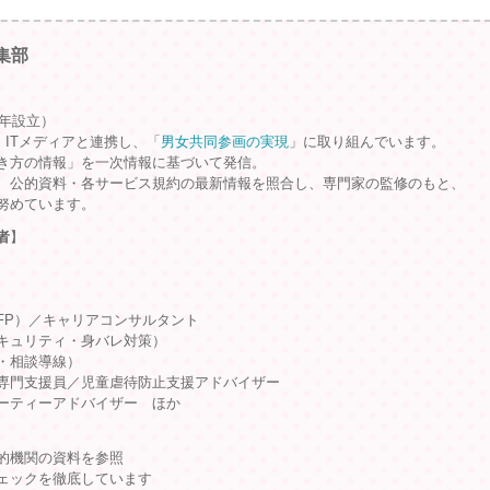
集部
9年設立）
、ITメディアと連携し、「
男女共同参画の実現
」に取り組んでいます。
き方の情報」を一次情報に基づいて発信。
、公的資料・各サービス規約の最新情報を照合し、専門家の監修のもと、
努めています。
者
】
FP）／キャリアコンサルタント
キュリティ・身バレ対策）
・相談導線）
専門支援員／児童虐待防止支援アドバイザー
ーティーアドバイザー ほか
的機関の資料を参照
ェックを徹底しています