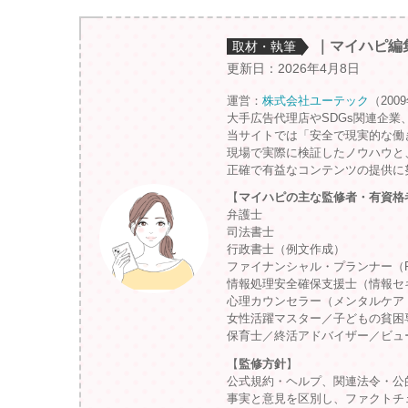
｜マイハピ編
取材・執筆
更新日：2026年4月8日
運営：
株式会社ユーテック
（200
大手広告代理店やSDGs関連企業
当サイトでは「安全で現実的な働
現場で実際に検証したノウハウと
正確で有益なコンテンツの提供に
【
マイハピの主な監修者・有資格
弁護士
司法書士
行政書士（例文作成）
ファイナンシャル・プランナー（
情報処理安全確保支援士（情報セ
心理カウンセラー（メンタルケア
女性活躍マスター／子どもの貧困
保育士／終活アドバイザー／ビュ
【
監修方針
】
公式規約・ヘルプ、関連法令・公
事実と意見を区別し、ファクトチ