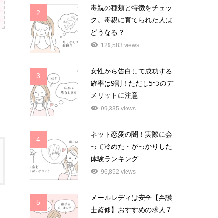
毒親の種類と特徴をチェッ
2
ク。毒親に育てられた人は
どうなる？
129,583 views
女性から告白して成功する
3
確率は9割！ただし5つのデ
メリットに注意
99,335 views
ネット恋愛の闇！実際に会
4
って冷めた・がっかりした
体験ランキング
96,852 views
メールレディは安全【弁護
5
士監修】おすすめの求人７