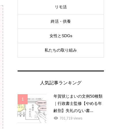
リモ活
終活・供養
女性とSDGs
私たちの取り組み
人気記事ランキング
年賀状じまいの文例50種類
1
｜行政書士監修【やめる年
齢別】失礼のない書...
701,719 views