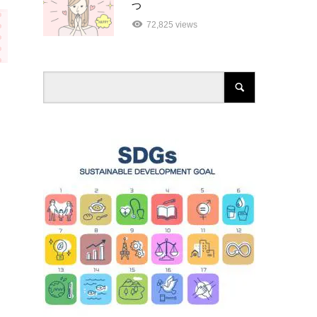
つ
72,825 views