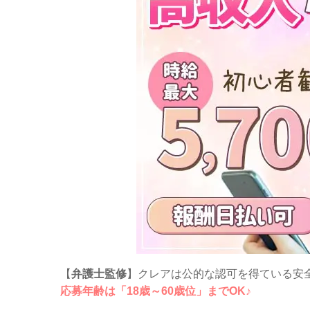
【
弁護士監修
】クレアは公的な認可を得ている安
応募年齢は「18歳～60歳位」までOK♪