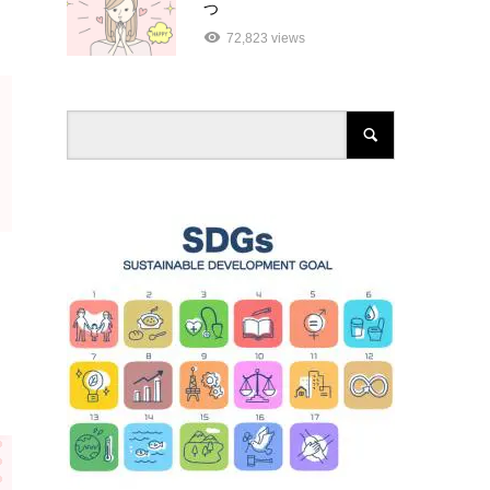
つ
72,823 views