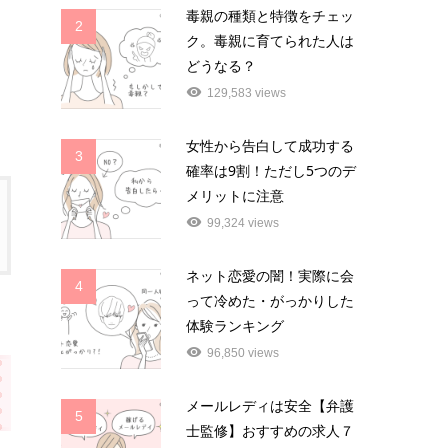
毒親の種類と特徴をチェッ
2
ク。毒親に育てられた人は
どうなる？
129,583 views
女性から告白して成功する
3
確率は9割！ただし5つのデ
メリットに注意
99,324 views
ネット恋愛の闇！実際に会
4
って冷めた・がっかりした
体験ランキング
96,850 views
メールレディは安全【弁護
5
士監修】おすすめの求人７