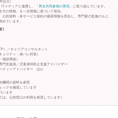
9年設立）
、ITメディアと連携し、「
男女共同参画の実現
」に取り組んでいます。
き方の情報」を一次情報に基づいて発信。
、公的資料・各サービス規約の最新情報を照合し、専門家の監修のもと、
努めています。
者
】
FP）／キャリアコンサルタント
キュリティ・身バレ対策）
・相談導線）
専門支援員／児童虐待防止支援アドバイザー
ーティーアドバイザー ほか
的機関の資料を参照
ェックを徹底しています
行います
ては、公的窓口の利用を推奨しています）