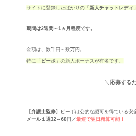
サイトに登録したばかりの「
新人チャットレディ
期間は2週間～1ヵ月程度です。
金額は、数千円～数万円。
特に「
ビーボ
」の新人ボーナスが有名です。
＼
応募するだ
【
弁護士監修
】ビーボは公的な認可を得ている安
メール１通32～60円
／
最短で翌日精算可能！