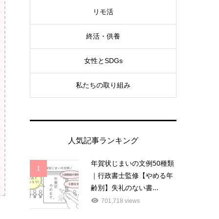
リモ活
終活・供養
女性とSDGs
私たちの取り組み
人気記事ランキング
年賀状じまいの文例50種類
1
｜行政書士監修【やめる年
齢別】失礼のない書...
701,718 views