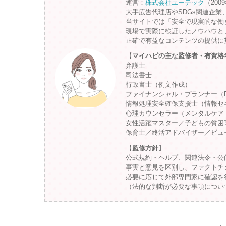
運営：
株式会社ユーテック
（200
大手広告代理店やSDGs関連企業
当サイトでは「安全で現実的な働
現場で実際に検証したノウハウと
正確で有益なコンテンツの提供に
【
マイハピの主な監修者・有資格
弁護士
司法書士
行政書士（例文作成）
ファイナンシャル・プランナー（
情報処理安全確保支援士（情報セ
心理カウンセラー（メンタルケア
女性活躍マスター／子どもの貧困
保育士／終活アドバイザー／ビュ
【
監修方針
】
公式規約・ヘルプ、関連法令・公
事実と意見を区別し、ファクトチ
必要に応じて外部専門家に確認を
（法的な判断が必要な事項につい