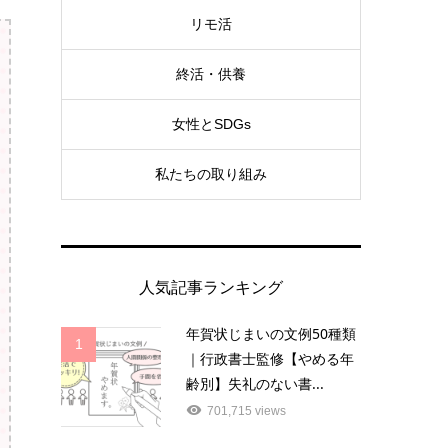
リモ活
終活・供養
女性とSDGs
私たちの取り組み
人気記事ランキング
年賀状じまいの文例50種類
1
｜行政書士監修【やめる年
齢別】失礼のない書...
701,715 views