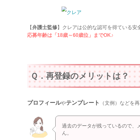
【
弁護士監修
】クレアは公的な認可を得ている安
応募年齢は「18歳～60歳位」までOK♪
Ｑ．再登録のメリットは？
プロフィール
テンプレート
や
（文例）などを再
過去のデータが残っているので、
ん。