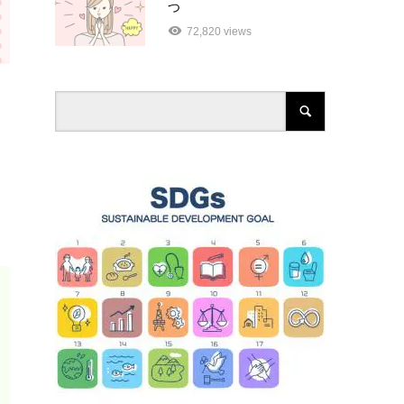
つ
72,820 views