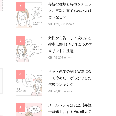
毒親の種類と特徴をチェッ
2
ク。毒親に育てられた人は
どうなる？
129,583 views
女性から告白して成功する
3
確率は9割！ただし5つのデ
メリットに注意
99,307 views
ネット恋愛の闇！実際に会
4
って冷めた・がっかりした
体験ランキング
96,848 views
メールレディは安全【弁護
5
士監修】おすすめの求人７