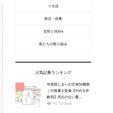
リモ活
終活・供養
女性とSDGs
私たちの取り組み
人気記事ランキング
年賀状じまいの文例50種類
1
｜行政書士監修【やめる年
齢別】失礼のない書...
701,719 views