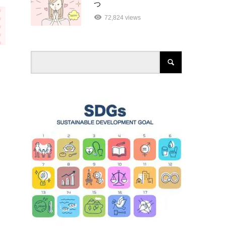
つ
72,824 views