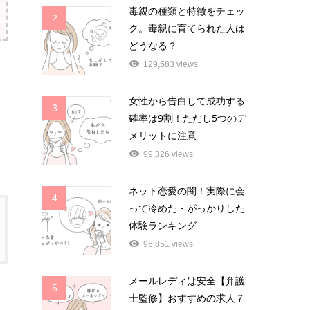
毒親の種類と特徴をチェッ
2
ク。毒親に育てられた人は
どうなる？
129,583 views
女性から告白して成功する
3
確率は9割！ただし5つのデ
メリットに注意
99,326 views
ネット恋愛の闇！実際に会
4
って冷めた・がっかりした
体験ランキング
96,851 views
メールレディは安全【弁護
5
士監修】おすすめの求人７