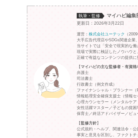
マイハピ編集
執筆・監修
更新日：2026年3月22日
運営：
株式会社ユーテック
（200
大手広告代理店やSDGs関連企業
当サイトでは「安全で現実的な働
現場で実際に検証したノウハウと
正確で有益なコンテンツの提供に
【
マイハピの主な監修者・有資格
弁護士
司法書士
行政書士（例文作成）
ファイナンシャル・プランナー（
情報処理安全確保支援士（情報セ
心理カウンセラー（メンタルケア
女性活躍マスター／子どもの貧困
保育士／終活アドバイザー／ビュ
【
監修方針
】
公式規約・ヘルプ、関連法令・公
事実と意見を区別し、ファクトチ