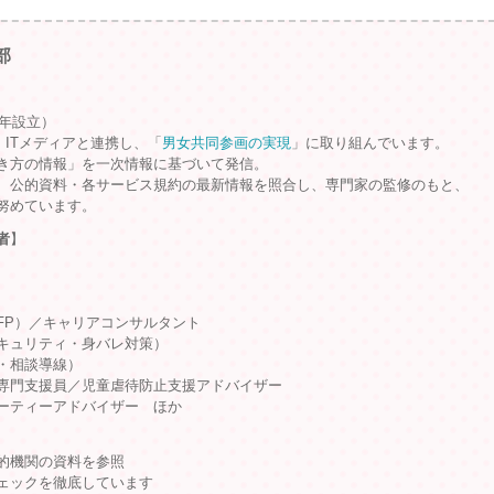
部
9年設立）
、ITメディアと連携し、「
男女共同参画の実現
」に取り組んでいます。
き方の情報」を一次情報に基づいて発信。
、公的資料・各サービス規約の最新情報を照合し、専門家の監修のもと、
努めています。
者
】
FP）／キャリアコンサルタント
キュリティ・身バレ対策）
・相談導線）
専門支援員／児童虐待防止支援アドバイザー
ーティーアドバイザー ほか
的機関の資料を参照
ェックを徹底しています