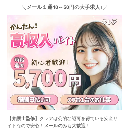
＼
メール１通40～50円の大手求人↓
／
【
弁護士監修
】クレアは公的な認可を得ている安全サ
イトなので安心！
メールのみも大歓迎
！