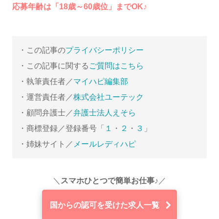
応募年齢は「18歳～60歳位」までOK♪
・この記事の
プライバシーポリシー
・この記事に関する
ご質問はこちら
・執筆責任者／
マイハピ編集部
・運営責任者／
株式会社ユーテック
・顧問弁護士／
弁護士法人えそら
・商標登録／登録番号「
１
・
２
・
３
」
・姉妹サイト／
メールレディハピ
＼
スマホひとつで簡単お仕事♪
／
国からの認可を受けた求人一覧