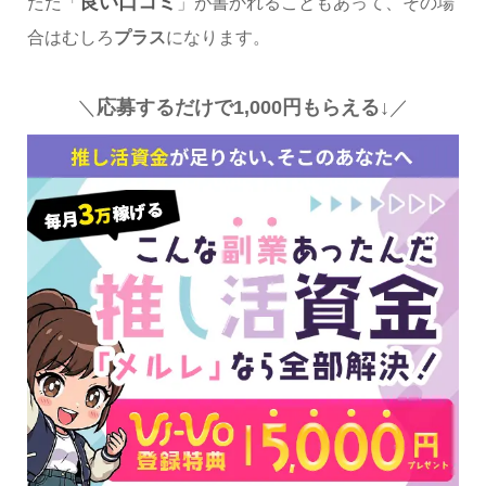
良い口コミ
ただ「
」が書かれることもあって、その場
合はむしろ
プラス
になります。
＼
応募するだけで1,000円もらえる↓
／