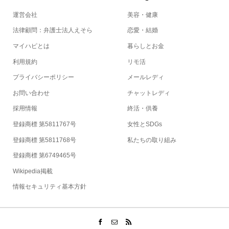
運営会社
美容・健康
法律顧問：弁護士法人えそら
恋愛・結婚
マイハピとは
暮らしとお金
利用規約
リモ活
プライバシーポリシー
メールレディ
お問い合わせ
チャットレディ
採用情報
終活・供養
登録商標 第5811767号
女性とSDGs
登録商標 第5811768号
私たちの取り組み
登録商標 第6749465号
Wikipedia掲載
情報セキュリティ基本方針