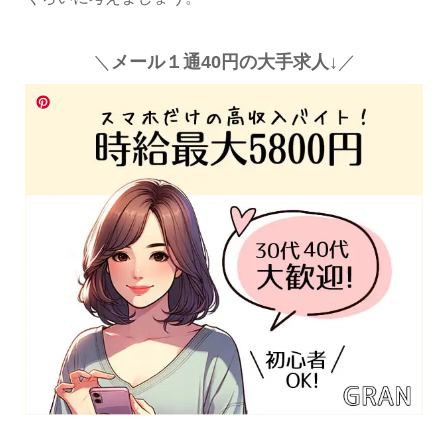
＼
メール１通40円の大手求人↓
／