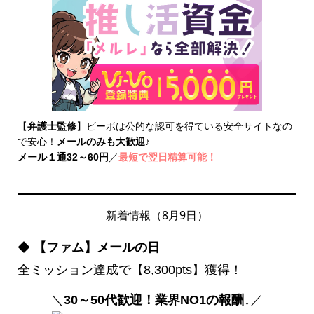
【
弁護士監修
】ビーボは公的な認可を得ている安全サイトなの
で安心！
メールのみも大歓迎
♪
メール１通32～60円
／
最短で翌日精算可能！
新着情報（8月9日）
◆
【ファム】メールの日
全ミッション達成で【8,300pts】獲得！
＼
30～50代歓迎！業界NO1の報酬↓
／