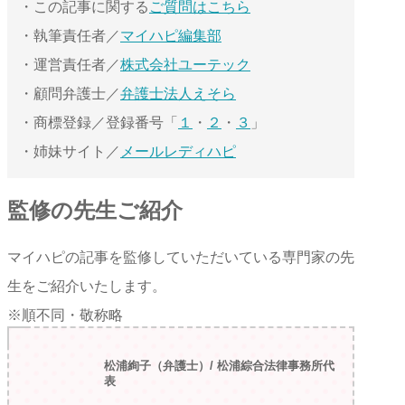
・この記事に関する
ご質問はこちら
・執筆責任者／
マイハピ編集部
・運営責任者／
株式会社ユーテック
・顧問弁護士／
弁護士法人えそら
・商標登録／登録番号「
１
・
２
・
３
」
・姉妹サイト／
メールレディハピ
監修の先生ご紹介
マイハピの記事を監修していただいている専門家の先
生をご紹介いたします。
※順不同・敬称略
松浦絢子（弁護士）/ 松浦綜合法律事務所代
表