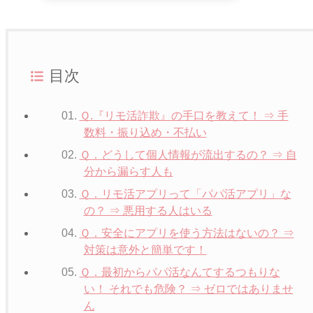
目次
Ｑ.『リモ活詐欺』の手口を教えて！ ⇒ 手
数料・振り込め・不払い
Ｑ．どうして個人情報が流出するの？ ⇒ 自
分から漏らす人も
Ｑ．リモ活アプリって「パパ活アプリ」な
の？ ⇒ 悪用する人はいる
Ｑ．安全にアプリを使う方法はないの？ ⇒
対策は意外と簡単です！
Ｑ．最初からパパ活なんてするつもりな
い！ それでも危険？ ⇒ ゼロではありませ
ん