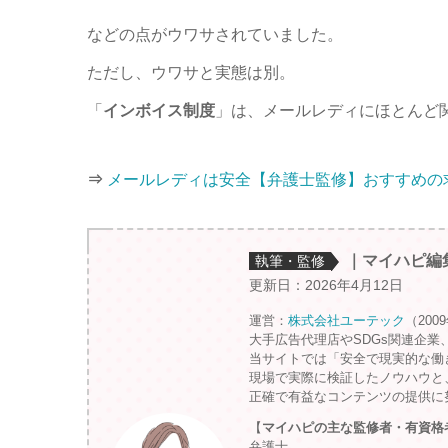
などの点がウワサされていました。
ただし、ウワサと実態は別。
「
インボイス制度
」は、メールレディにほとんど
⇒
メールレディは安全【弁護士監修】おすすめの
｜マイハピ編
執筆・監修
更新日：2026年4月12日
運営：
株式会社ユーテック
（200
大手広告代理店やSDGs関連企業
当サイトでは「安全で現実的な働
現場で実際に検証したノウハウと
正確で有益なコンテンツの提供に
【
マイハピの主な監修者・有資格
弁護士