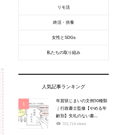
リモ活
終活・供養
女性とSDGs
私たちの取り組み
人気記事ランキング
年賀状じまいの文例50種類
1
｜行政書士監修【やめる年
齢別】失礼のない書...
701,714 views