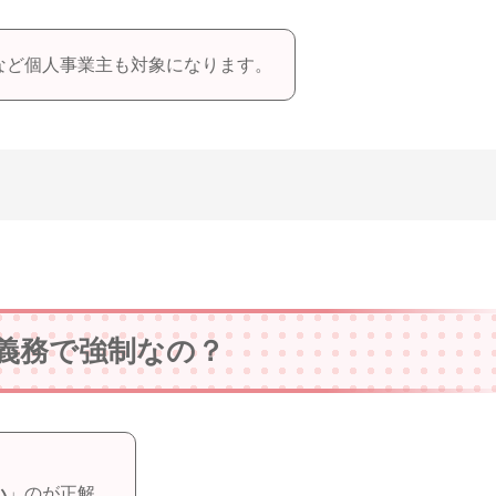
など個人事業主も対象になります。
義務で強制なの？
い
」のが正解。