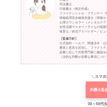
司法書士
行政書士（例文作成）
ファイナンシャル・プランナー（
情報処理安全確保支援士（情報セ
心理カウンセラー（メンタルケア
女性活躍マスター／子どもの貧困
保育士／終活アドバイザー／ビュ
【
監修方針
】
公式規約・ヘルプ、関連法令・公
事実と意見を区別し、ファクトチ
必要に応じて外部専門家に確認を
（法的な判断が必要な事項につい
＼
スマホ
弁護士監
30～50