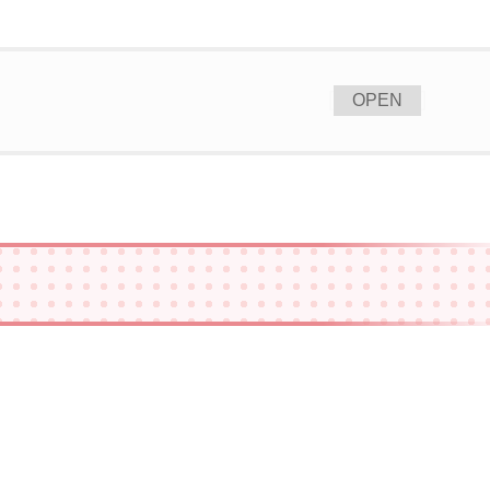
[
]
OPEN