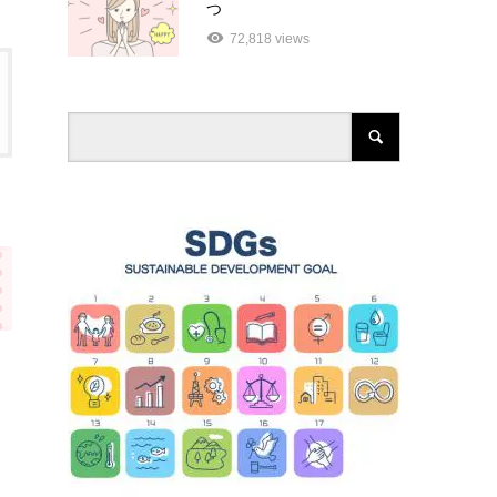
つ
72,818 views