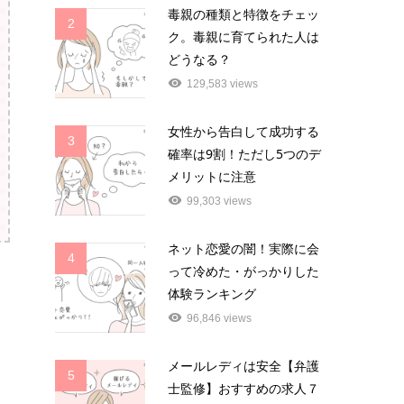
毒親の種類と特徴をチェッ
2
ク。毒親に育てられた人は
どうなる？
129,583 views
女性から告白して成功する
3
確率は9割！ただし5つのデ
メリットに注意
99,303 views
ネット恋愛の闇！実際に会
4
って冷めた・がっかりした
体験ランキング
96,846 views
メールレディは安全【弁護
5
士監修】おすすめの求人７