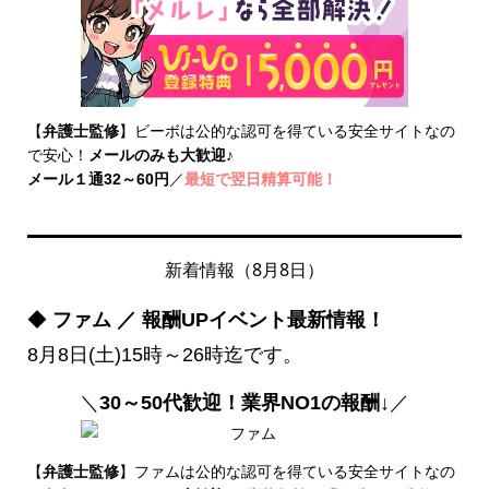
【
弁護士監修
】ビーボは公的な認可を得ている安全サイトなの
で安心！
メールのみも大歓迎
♪
メール１通32～60円
／
最短で翌日精算可能！
新着情報（8月8日）
◆
ファム ／ 報酬UPイベント最新情報！
8月8日(土)15時～26時迄です。
＼
30～50代歓迎！業界NO1の報酬↓
／
【
弁護士監修
】ファムは公的な認可を得ている安全サイトなの