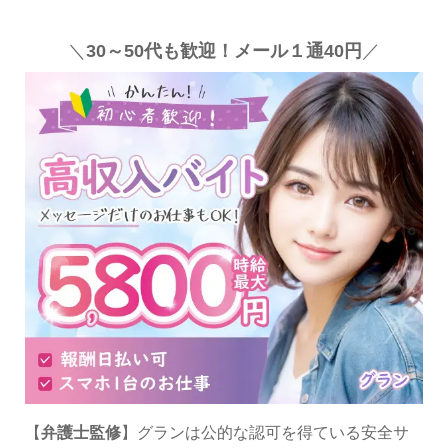
＼
30～50代も歓迎！メール１通40円
／
【
弁護士監修
】グランは公的な認可を得ている安全サ