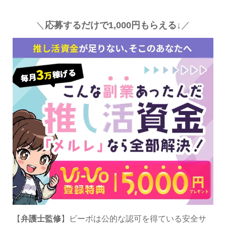
＼
応募するだけで1,000円もらえる↓
／
【
弁護士監修
】ビーボは公的な認可を得ている安全サ