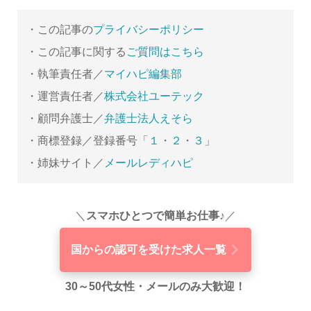
・この記事の
プライバシーポリシー
・この記事に関する
ご質問はこちら
・執筆責任者／
マイハピ編集部
・運営責任者／
株式会社ユーテック
・顧問弁護士／
弁護士法人えそら
・商標登録／登録番号「
１
・
２
・
３
」
・姉妹サイト／
メールレディハピ
＼
スマホひとつで簡単お仕事♪
／
国からの認可を受けた求人一覧
30～50代女性・メールのみ大歓迎！