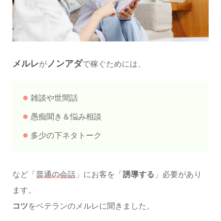
メルレ
ノンアダ
が
で稼ぐためには、
雑談や世間話
愚痴聞き＆悩み相談
多少の下ネタトーク
など「
普通の会話
」にお客を「
誘導する
」必要があり
ます。
コツ
をベテランのメルレに聞きました。