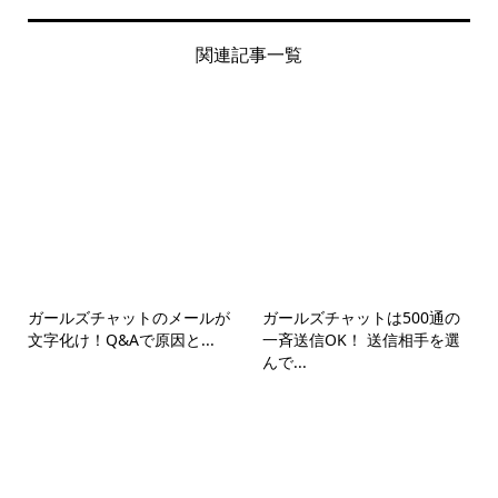
関連記事一覧
ガールズチャットのメールが
ガールズチャットは500通の
文字化け！Q&Aで原因と...
一斉送信OK！ 送信相手を選
んで...