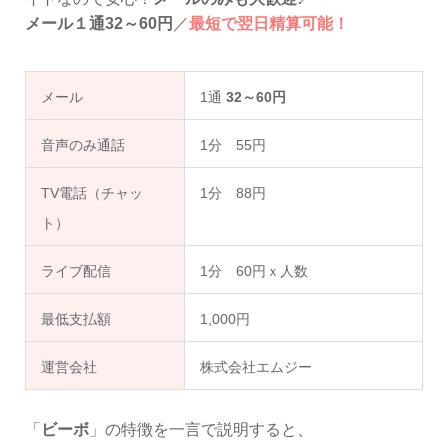
メール１通32～60円
／
最短で翌日精算可能！
メール
1通
32～60円
音声のみ通話
1分 55円
TV電話（チャッ
1分 88円
ト）
ライブ配信
1分 60円ｘ人数
最低支払額
1,000円
運営会社
株式会社エムジー
「
ビーボ
」の特徴を一言で説明すると、