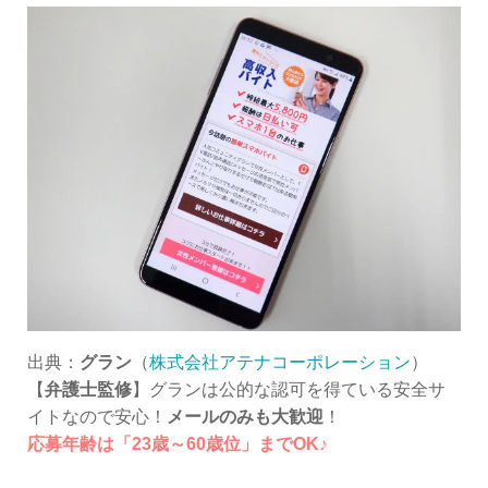
出典：
グラン
（
株式会社アテナコーポレーション
）
【
弁護士監修
】グランは公的な認可を得ている安全サ
イトなので安心！
メールのみも大歓迎
！
応募年齢は「23歳～60歳位」までOK♪