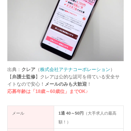
出典：
クレア
（
株式会社アテナコーポレーション
）
【
弁護士監修
】クレアは公的な認可を得ている安全サ
イトなので安心！
メールのみも大歓迎
！
応募年齢は「18歳～60歳位」までOK♪
メール
1通 40～50円
（大手求人の最高
額！）