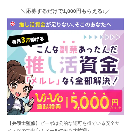
＼
応募するだけで1,000円もらえる↓
／
【
弁護士監修
】ビーボは公的な認可を得ている安全サ
イトなので安心！
メールのみも大歓迎
♪