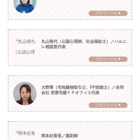
プロフィール▼
丸山裕代（公認心理師、社会福祉士）／ハルニ
レ相談室代表
プロフィール▼
大野翠（宅地建物取引士、FP技能士）／合同
会社 芙蓉宅建ＦＰオフィス代表
プロフィール▼
岡本妃香里／薬剤師