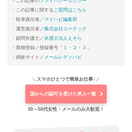
・この記事の
プライバシーポリシー
・この記事に関する
ご質問はこちら
・執筆責任者／
マイハピ編集部
・運営責任者／
株式会社ユーテック
・顧問弁護士／
弁護士法人えそら
・商標登録／登録番号「
１
・
２
・
３
」
・姉妹サイト／
メールレディハピ
＼
スマホひとつで簡単お仕事♪
／
国からの認可を受けた求人一覧
30～50代女性・メールのみ大歓迎！