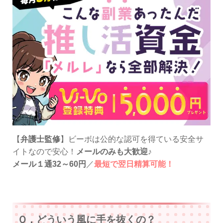
【
弁護士監修
】ビーボは公的な認可を得ている安全サ
イトなので安心！
メールのみも大歓迎
♪
メール１通32～60円
／
最短で翌日精算可能！
Ｑ．どういう風に手を抜くの？