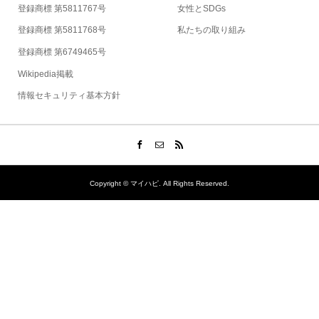
登録商標 第5811767号
女性とSDGs
登録商標 第5811768号
私たちの取り組み
登録商標 第6749465号
Wikipedia掲載
情報セキュリティ基本方針
Copyright ©
マイハピ. All Rights Reserved.