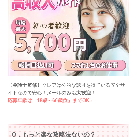
【
弁護士監修
】クレアは公的な認可を得ている安全サ
イトなので安心！
メールのみも大歓迎
！
応募年齢は「18歳～60歳位」までOK♪
Ｑ．もっと楽な攻略法ないの？