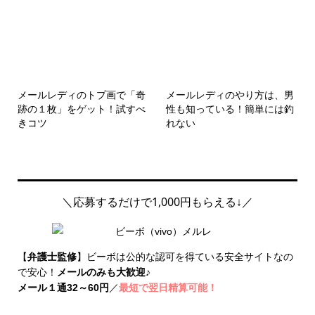
メールレディのトプ画で「奇
メールレディのやり方は、男
跡の１枚」をゲット！試すべ
性も知っている！簡単には釣
きコツ
れない
＼応募するだけで1,000円もらえる↓／
【
弁護士監修
】ビーボは公的な認可を得ている安全サイトなの
で安心！
メールのみも大歓迎
♪
メール１通32～60円
／
最短で翌日精算可能！